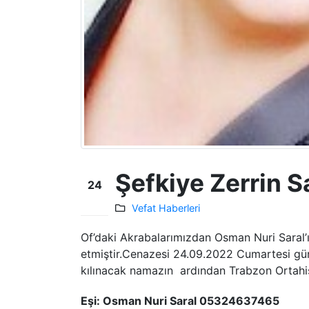
Şefkiye Zerrin Sa
24
Eyl
Vefat Haberleri
Of’daki Akrabalarımızdan Osman Nuri Saral’ı
etmiştir.Cenazesi 24.09.2022 Cumartesi gü
kılınacak namazın ardından Trabzon Ortahis
Eşi: Osman Nuri Saral 05324637465