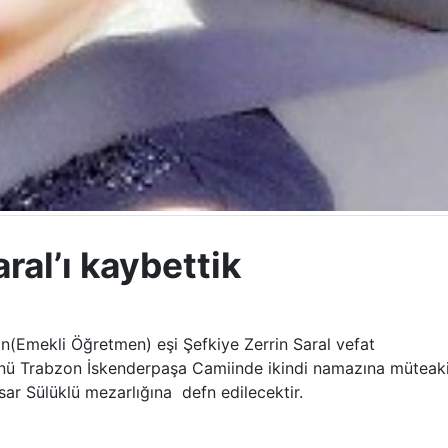
ral’ı kaybettik
n(Emekli Öğretmen) eşi Şefkiye Zerrin Saral vefat
nü Trabzon İskenderpaşa Camiinde ikindi namazına müteak
ar Sülüklü mezarlığına defn edilecektir.