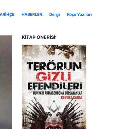
ARİHÇE
HABERLER
Dergi
Köşe Yazıları
KITAP ÖNERISI: