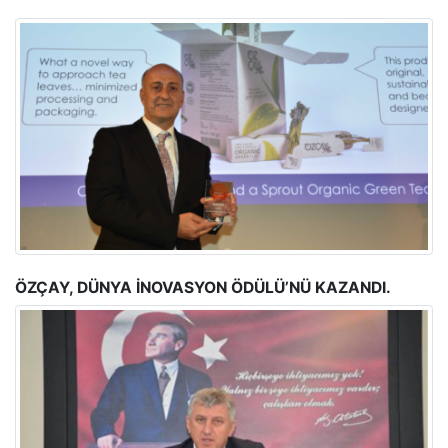
Müdürü Cevdet Saral’dı. Saral, "Biz raporun ikinci bölümünü müfettişlere ve
İstihbarat Daire Başkanlığı’na 18 Mart'ta gönderdik, 21 Mart’ta da Fethullah
Gülen’i yurt dışına kaçırdılar" diyor. Saral ve ekibi raporu yazmaya devam
ederken, “Telekulak...
BASINDAN ALINTILAR
ÖZÇAY, DÜNYA İNOVASYON ÖDÜLÜ’NÜ KAZANDI.