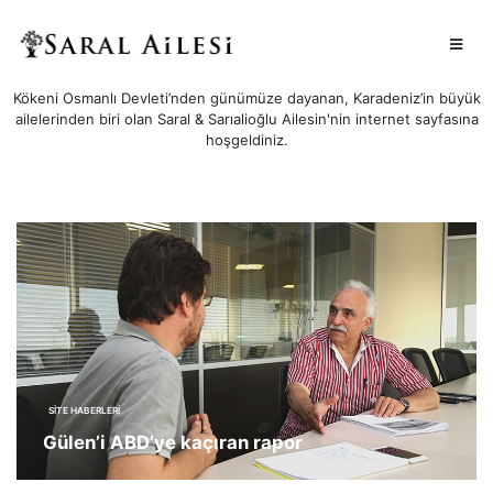
Kökeni Osmanlı Devleti’nden günümüze dayanan, Karadeniz’in büyük
ailelerinden biri olan Saral & Sarıalioğlu Ailesin'nin internet sayfasına
hoşgeldiniz.
SITE HABERLERI
Gülen’i ABD’ye kaçıran rapor
Devletin güvenlik birimleri içinde Fethullah Gülen Cemaati tehlikesine ilk dikkat
çeken kapsamlı raporu, 1999 yılında hazırlayan ekibin lideri Eski Ankara Emniyet