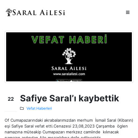
Safiye Saral’ı kaybettik
22
Ağu
Vefat Haberleri
Of Cumapazarındaki akrabalarımızdan merhum İsmail Saral (Kibarın)
eşi Safiye Saral vefat etti.Cenazesi 23,08,2023 Çarşamba öglen
namazına müteakip Cumapazarı merkzez camiinde kılınacak
namazın ardından Aile mezarlığına defn edilecektir.