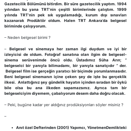
Gazetecilik Bölümünü bitirdim. Bir süre gazetecilik yaptım. 1994
yılından bu yana TRT’nin çeşitli birimlerinde çalıştım. 1999
yılında TRT’nin pek sık uygulamadığı, kurum dışı sınavları
kazanarak Prodüktör oldum. Halen TRT Ankara’da belgesel
biriminde çalışıyorum.
– Neden belgesel birimi ?
–
Belgesel ve sinemaya her zaman ilgi duydum ve iyi bir
izleyicisi de oldum. Fotoğraf sanatına olan ilgim de belgesel-
sinema serüvenimde öncü oldu. Üstadımız Süha Arın; ”
belgeselci bir yanıyla bilimadamı, bir yanıyla sanatçıdır ” der.
Belgesel film ise gerçeğin yaratıcı bir biçimde yorumlanmasıdır.
Beni belgesel sinemanın içine çeken şey de işte bu gerçeklik
ilkesi. Anlattığınız şey gündelik hayatın içinden sıradan bir öykü
bile olsa bu ana ilkeden sapamazsınız. Ayrıca tam bir
belgeselciyim diyemem, çabalıyorum desem daha doğru olacak.
– Peki, bugüne kadar yer aldığınız prodüksiyonları söyler misiniz ?
–
Anıt özel Defterinden (2001) Yapımcı, YönetmenDemlikteki