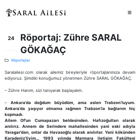
Röportaj: Zühre SARAL
24
GÖKAĞAÇ
Şub
Röportajlar
Saralailesi.com olarak ailemiz bireyleriyle röportajlarımıza devam
ediyoruz. Şimdiki konuğumuz yönetmen Zühre SARAL GÖKAĞAÇ.
– Zühre Hanım, sizi tanıyarak başlayalım.
–
Ankara’da doğdum büyüdüm, ama aslen Trabzon’luyum.
Ankara’da yaşıyor olmama rağmen Trabzon’la bağlarım hiç
kopmadı.
Ailem Of’un Cumapazarı beldesinden. Hafızoğulları olarak
anılırız. Annem de Serindere mahallesinden yani eski adıyla
Yaragar’dan, onlar da Havasoğlu olarak anılırlar. Yani kökünden
Karadeniz’liyim… 1993 yılında Marmara iletişim Fakültesi