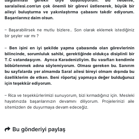
bağlanması gerekir diye düşünüyorum. Bu nedenle,
saralailesi.com’un çok önemli bir görevi üstlenerek, büyük bir
aileyi buluşturma ve yakınlaştırma çabasını takdir ediyorum.
Başarılarınız daim olsun.
– Başarabilirsek ne mutlu bizlere.. Son olarak eklemek istediğiniz
bir şeyler var mı ?
–
Ben işini en iyi şekilde yapma çabasında olan görevlerinin
bilincinde, sorumluluk sahibi, gerektiğinde oldukça disiplinli bir
T.C vatandaşıyım. Ayrıca Karadenizliyim. Bu vasıfları kendimle
böbürlenmek adına söylemiyorum. Olması gereken bu. Sanırım
bu sayfalarda yer almamda Saral ailesi bireyi olmam dışında bu
özelliklerim de etken. Beni röportaj yapmaya değer bulduğunuz
için teşekkür ediyorum.
– Rica ve teşekkürlerimizi sunuyorum, bizi kırmadığınız için. Mesleki
hayatınızda başarılarınızın devamını diliyorum. Projelerinizi aile
sitemizden de duyurmaya devam edeceğiz.
Bu gönderiyi paylaş