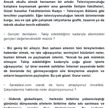
Ancak okullu olmak herzaman bir artıdır. Televizyonculuğu
kalıplara koymamak gerekir ama genelde İletişim fakülteleri,
Güzel Sanatlar Fakültelerinin Radyo – Televizyon Bölümü gibi
tercihler yapılabilir. Eğer televizyonculuğun teknik birimlerinde
kurgu, ses ve ışık gibi çalışmak istiyorlarsa grafik, tasarım ya da
teknik okullar tercih edilebilir.
– Gençler demişken.. Takip edebildiğiniz kadarıyla ailemizdeki
gençleri değerlendirebilir misiniz ?
–
Biz geniş bir aileyiz. Ben şahsen ailemin tüm bireylerinden
haberdar olmak, ne işle uğraşıyorlar, sevinçleri hüzünleri neler,
bunları bilmek ve paylaşmak isterim. *Ancak bu pek mümkün
olmuyor. Takip edebildiğim kadarıyla çoğu güzel işlerle
uğraşıyorlar, iyi birer meslek sahibiler. İnternet sayesinde belki
de ömrümde hiç görmeyeceğıim aile bireylerine ulaştım ve
onların başarılarını paylaştım. Bu çok güzel. Gurur verici.
– Saralailesi.com olarak da bunu amaçlıyoruz öncelikle.
Çalışmalarımız hakkında neler düşünüyorsunuz ?
–
Giderek globalleşen, herkesin birbirine yabancılaştığı
günümüz dünyasında ailelerin birbirine daha sıkı sarılması ve