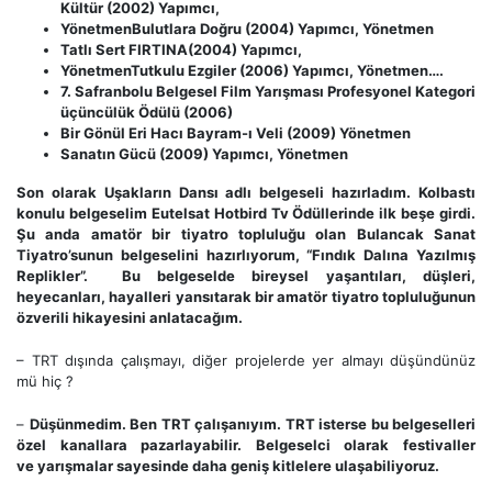
Kültür (2002) Yapımcı,
YönetmenBulutlara Doğru (2004) Yapımcı, Yönetmen
Tatlı Sert FIRTINA(2004) Yapımcı,
YönetmenTutkulu Ezgiler (2006) Yapımcı, Yönetmen….
7. Safranbolu Belgesel Film Yarışması Profesyonel Kategori
üçüncülük Ödülü (2006)
Bir Gönül Eri Hacı Bayram-ı Veli (2009) Yönetmen
Sanatın Gücü (2009) Yapımcı, Yönetmen
Son olarak Uşakların Dansı adlı belgeseli hazırladım. Kolbastı
konulu belgeselim Eutelsat Hotbird Tv Ödüllerinde ilk beşe girdi.
Şu anda amatör bir tiyatro topluluğu olan Bulancak Sanat
Tiyatro’sunun belgeselini hazırlıyorum, “Fındık Dalına Yazılmış
Replikler”. Bu belgeselde bireysel yaşantıları, düşleri,
heyecanları, hayalleri yansıtarak bir amatör tiyatro topluluğunun
özverili hikayesini anlatacağım.
– TRT dışında çalışmayı, diğer projelerde yer almayı düşündünüz
mü hiç ?
–
Düşünmedim. Ben TRT çalışanıyım. TRT isterse bu belgeselleri
özel kanallara pazarlayabilir. Belgeselci olarak festivaller
ve yarışmalar sayesinde daha geniş kitlelere ulaşabiliyoruz.