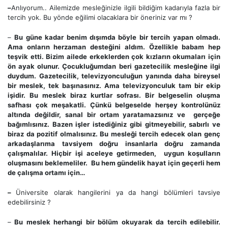
–
Anlıyorum.. Ailemizde mesleğinizle ilgili bildiğim kadarıyla fazla bir
tercih yok. Bu yönde eğilimi olacaklara bir öneriniz var mı ?
–
Bu güne kadar benim dışımda böyle bir tercih yapan olmadı.
Ama onların herzaman desteğini aldım. Özellikle babam hep
teşvik etti. Bizim ailede erkeklerden çok kızların okumaları için
ön ayak olunur. Çocukluğumdan beri gazetecilik mesleğine ilgi
duydum. Gazetecilik, televizyonculuğun yanında daha bireysel
bir meslek, tek başınasınız. Ama televizyonculuk tam bir ekip
işidir. Bu meslek biraz kurtlar sofrası. Bir belgeselin oluşma
safhası çok meşakatli. Çünkü belgeselde herşey kontrolünüz
altında değildir, sanal bir ortam yaratamazsınız ve gerçeğe
bağımlısınız. Bazen işler istediğiniz gibi gitmeyebilir, sabırlı ve
biraz da pozitif olmalısınız. Bu mesleği tercih edecek olan genç
arkadaşlarıma tavsiyem doğru insanlarla doğru zamanda
çalışmalılar. Hiçbir işi aceleye getirmeden, uygun koşulların
oluşmasını beklemeliler. Bu hem gündelik hayat için geçerli hem
de çalışma ortamı için…
–
Üniversite olarak hangilerini ya da hangi bölümleri tavsiye
edebilirsiniz ?
–
Bu meslek herhangi bir bölüm okuyarak da tercih edilebilir.