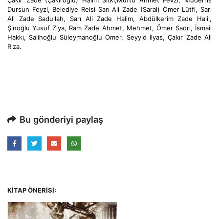
Çakır Zade (Çakıroğlu) Halim Sıtkı,
Müftü Ahmet Fevzi, Müderris
Dursun Feyzi, Belediye Reisi Sarı Ali Zade (Saral) Ömer Lütfi, Sarı
Ali Zade Sadullah, Sarı Ali Zade Halim, Abdülkerim Zade Halil,
Şinoğlu Yusuf Ziya, Ram Zade Ahmet, Mehmet, Ömer Sadri, İsmail
Hakkı, Salihoğlu Süleymanoğlu Ömer, Seyyid İlyas, Çakır Zade Ali
Rıza.
Bu gönderiyi paylaş
KITAP ÖNERISI: