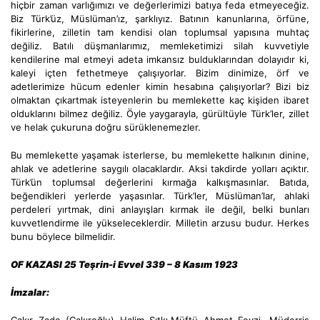
hiçbir zaman varlığımızı ve değerlerimizi batıya feda etmeyeceğiz.
Biz Türk’üz, Müslüman’ız, şarklıyız. Batının kanunlarına, örfüne,
fikirlerine, zilletin tam kendisi olan toplumsal yapısına muhtaç
değiliz. Batılı düşmanlarımız, memleketimizi silah kuvvetiyle
kendilerine mal etmeyi adeta imkansız bulduklarından dolayıdır ki,
kaleyi içten fethetmeye çalışıyorlar. Bizim dinimize, örf ve
adetlerimize hücum edenler kimin hesabına çalışıyorlar? Bizi biz
olmaktan çıkartmak isteyenlerin bu memlekette kaç kişiden ibaret
olduklarını bilmez değiliz. Öyle yaygarayla, gürültüyle Türk’ler, zillet
ve helak çukuruna doğru sürüklenemezler.
Bu memlekette yaşamak isterlerse, bu memlekette halkının dinine,
ahlak ve adetlerine saygılı olacaklardır. Aksi takdirde yolları açıktır.
Türk’ün toplumsal değerlerini kırmağa kalkışmasınlar. Batıda,
beğendikleri yerlerde yaşasınlar. Türk’ler, Müslüman’lar, ahlaki
perdeleri yırtmak, dini anlayışları kırmak ile değil, belki bunları
kuvvetlendirme ile yükseleceklerdir. Milletin arzusu budur. Herkes
bunu böylece bilmelidir.
OF KAZASI 25 Teşrin-i Evvel 339 – 8 Kasım 1923
İmzalar: