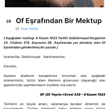
Of Eşrafından Bir Mektup
28
May
Köşe Yazıları
( Aşağıdaki mektup 8 Kasım 1923 Tarihli Sebilürreşad Dergisinin
23. Cildinin 574. Sayısının 28. Sayfasında yer almakta olan Of
Eşrafından gönderilmiş bir yazıdır.
)
İstanbul’da Sebilürreşad İdarehanesine,
Efendim,
Kazamız ahalisinin kanaatlerine tercüman olan aşağıdaki
isteklerimizin, bütün İslam Aleminin güvencesi (dayanağı) olan
gazetenizde yayımlanmasını özellikle rica ederiz.
OF /
25 Teşrin-i Evvel 339 – 8 Kasım 1923
Türk’lerin en büyük amacı, vatanlarıyla beraber dinlerinin de
korunmasıdır. Türk’ler İslamiyet’i kabul ettikten sonra bütün