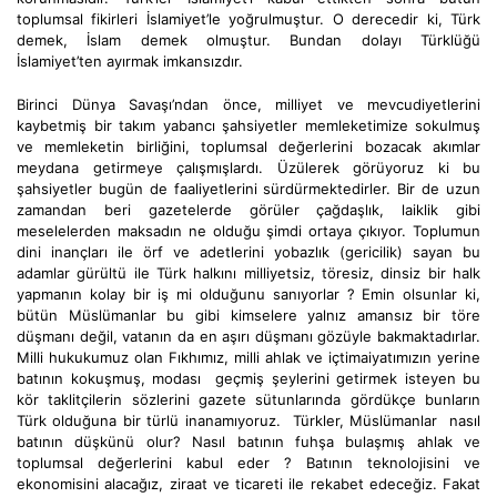
toplumsal fikirleri İslamiyet’le yoğrulmuştur. O derecedir ki, Türk
demek, İslam demek olmuştur. Bundan dolayı Türklüğü
İslamiyet’ten ayırmak imkansızdır.
Birinci Dünya Savaşı’ndan önce, milliyet ve mevcudiyetlerini
kaybetmiş bir takım yabancı şahsiyetler memleketimize sokulmuş
ve memleketin birliğini, toplumsal değerlerini bozacak akımlar
meydana getirmeye çalışmışlardı. Üzülerek görüyoruz ki bu
şahsiyetler bugün de faaliyetlerini sürdürmektedirler. Bir de uzun
zamandan beri gazetelerde görüler çağdaşlık, laiklik gibi
meselelerden maksadın ne olduğu şimdi ortaya çıkıyor. Toplumun
dini inançları ile örf ve adetlerini yobazlık (gericilik) sayan bu
adamlar gürültü ile Türk halkını milliyetsiz, töresiz, dinsiz bir halk
yapmanın kolay bir iş mi olduğunu sanıyorlar ? Emin olsunlar ki,
bütün Müslümanlar bu gibi kimselere yalnız amansız bir töre
düşmanı değil, vatanın da en aşırı düşmanı gözüyle bakmaktadırlar.
Milli hukukumuz olan Fıkhımız, milli ahlak ve içtimaiyatımızın yerine
batının kokuşmuş, modası geçmiş şeylerini getirmek isteyen bu
kör taklitçilerin sözlerini gazete sütunlarında gördükçe bunların
Türk olduğuna bir türlü inanamıyoruz. Türkler, Müslümanlar nasıl
batının düşkünü olur? Nasıl batının fuhşa bulaşmış ahlak ve
toplumsal değerlerini kabul eder ? Batının teknolojisini ve
ekonomisini alacağız, ziraat ve ticareti ile rekabet edeceğiz. Fakat