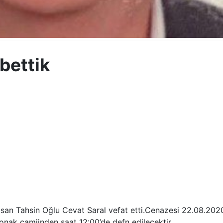
ybettik
an Tahsin Oğlu Cevat Saral vefat etti.Cenazesi 22.08.202
ak camiinden saat 12:00’de defn edileçektir.