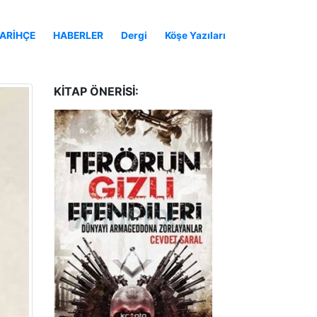
ARİHÇE
HABERLER
Dergi
Köşe Yazıları
KITAP ÖNERISI: