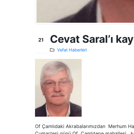
Cevat Saral’ı ka
21
Ağu
Vefat Haberleri
Of Çamlıdaki Akrabalarımızdan Merhum Has
Cumartesi günü Of Çamlıtepe mahallesi kon