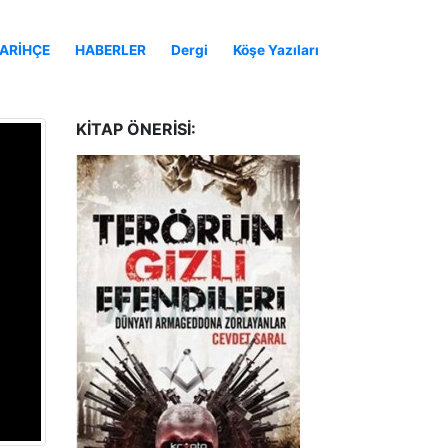
ARİHÇE
HABERLER
Dergi
Köşe Yazıları
KITAP ÖNERISI: