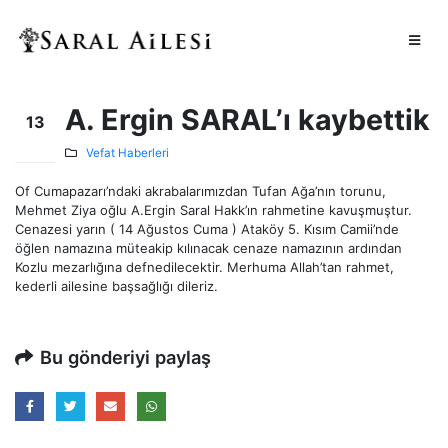
A. Ergin SARAL’ı kaybettik
13
Ağu
Vefat Haberleri
Of Cumapazarı’ndaki akrabalarımızdan Tufan Ağa’nın torunu,
Mehmet Ziya oğlu A.Ergin Saral Hakk’ın rahmetine kavuşmuştur.
Cenazesi yarın ( 14 Ağustos Cuma ) Ataköy 5. Kısım Camii’nde
öğlen namazına müteakip kılınacak cenaze namazının ardından
Kozlu mezarlığına defnedilecektir. Merhuma Allah’tan rahmet,
kederli ailesine başsağlığı dileriz.
Bu gönderiyi paylaş