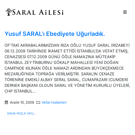
Yusuf SARAL’ı Ebediyete Uğurladık.
OF'TAKİ AKRABALARIMIZDAN RIZA OĞLU YUSUF SARAL (RIZABEY)
06.12.2009 TARİHİNDE İKAMET ETTİĞİ İSTANBUL’DA VEFAT ETMİŞ,
CENAZSESİ 07.12.2009 GÜNÜ ÖĞLE NAMAZINA MÜTEAKİP
İSTANBUL ZEYTİNBURNU GÖKALP MAHALLESİ YENİ DOĞAN
CAMİİ'NDE KILINAN ÖĞLE NAMAZI ARDINDAN BÜYÜKÇEKMECE
MEZARLIĞI'NDA TOPRAĞA VERİLMİŞTİR. SARAL’IN CENAZE
TÖRENİNE EMEKLİ ALBAY SERAL SARAL, CUMAPAZARI (CUMDER)
DERNEK BAŞKANI OLGUN SARAL VE YÖNETİM KURURLU ÜYELERİ,
CHP İSTANBUL...
Aralık 10, 2009
Vefat Haberleri
DAHA FAZLA OKU...