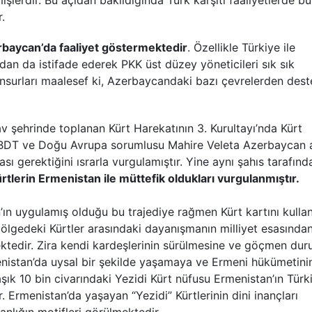
rmişlerdir. Bu açıdan bakıldığında Türk karşıtı faaliyetlerde bu
.
rbaycan’da faaliyet göstermektedir
. Özellikle Türkiye ile
dan da istifade ederek PKK üst düzey yöneticileri sık sık
unsurları maalesef ki, Azerbaycandaki bazı çevrelerden dest
 şehrinde toplanan Kürt Harekatının 3. Kurultayı’nda Kürt
an, BDT ve Doğu Avrupa sorumlusu Mahire Veleta Azerbaycan a
ası gerektiğini ısrarla vurgulamıştır. Yine aynı şahıs tarafınd
rtlerin Ermenistan ile müttefik oldukları vurgulanmıştır.
’ın uygulamış olduğu bu trajediye rağmen Kürt kartını kull
bölgedeki Kürtler arasındaki dayanışmanın milliyet esasında
ktedir. Zira kendi kardeşlerinin sürülmesine ve göçmen du
nistan’da uysal bir şekilde yaşamaya ve Ermeni hükümetini
şık 10 bin civarındaki Yezidi Kürt nüfusu Ermenistan’ın Türk
Ermenistan’da yaşayan “Yezidi” Kürtlerinin dini inançları