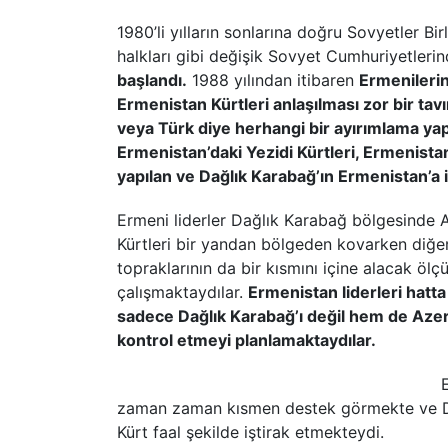
1980’li yılların sonlarına doğru Sovyetler Bi
halkları gibi değişik Sovyet Cumhuriyetler
başlandı.
1988 yılından itibaren
Ermenilerin
Ermenistan Kürtleri anlaşılması zor bir tavı
veya Türk diye herhangi bir ayırımlama ya
Ermenistan’daki Yezidi Kürtleri, Ermenist
yapılan ve Dağlık Karabağ’ın Ermenistan’a il
Ermeni liderler Dağlık Karabağ bölgesinde A
Kürtleri bir yandan bölgeden kovarken diğer
topraklarının da bir kısmını içine alacak öl
çalışmaktaydılar.
Ermenistan liderleri hat
sadece Dağlık Karabağ’ı değil hem de Azerb
kontrol etmeyi planlamaktaydılar.
zaman zaman kısmen destek görmekte ve Da
Kürt faal şekilde iştirak etmekteydi.