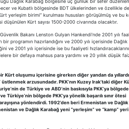
olduğu Dağlık Karabağ bölgesine üç günlük bir sefer düzenle
becer ve Kubatlı bölgesinde BDT ülkelerinden ve özellikle d
ç “Kürt yerleşim birimi” kurulması hususları görüşülmüş ve bu
si düşünülen Kürt sayısı 1500-2000 civarında olacaktır.
üvenlik Bakanı Lenston Gulyan Hankendi’nde 2001 yılı faal
n bir programın hazırlandığını ve 2000 yılı içerisinde Dağlık
ğini ve 2001 yılı içerisinde ise bu faaliyeti hızlandıracaklarını
ailelere bir defaya mahsus para yardımı ve 20 yıllık düşük faiz
r Kürt oluşumu içerisine girerken diğer yandan da yıllardı
i” üstlenmek arzusundadır. PKK’nın Kuzey Irak’taki diğer Kü
 Suriye’nin de Türkiye ve ABD’nin baskısıyla PKK’ya bölgede
e Türkiye’nin bölgede PKK’ya yönelik başarılı sınır ötesi
ı arayışına yönlendirdi. 1992’den beri Ermenistan ve Dağlık
menistan ve Dağlık Karabağ yeni “yerleşim” ve “kamp” yeri