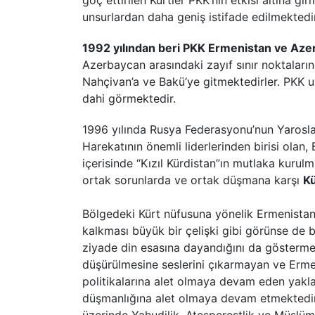
göç ettirilen Kürtler PKK’nın etkisi altına gi
unsurlardan daha geniş istifade edilmektedir
1992 yılından beri PKK Ermenistan ve Aze
Azerbaycan arasındaki zayıf sınır noktaların
Nahçivan’a ve Bakü’ye gitmektedirler. PKK 
dahi görmektedir.
1996 yılında Rusya Federasyonu’nun Yaroslav
Harekatının önemli liderlerinden birisi ol
içerisinde “Kızıl Kürdistan”ın mutlaka kurulm
ortak sorunlarda ve ortak düşmana karşı
Kü
Bölgedeki Kürt nüfusuna yönelik Ermenistan
kalkması büyük bir çelişki gibi görünse de 
ziyade din esasına dayandığını da gösterme
düşürülmesine seslerini çıkarmayan ve Erme
politikalarına alet olmaya devam eden yakla
düşmanlığına alet olmaya devam etmektedir. 