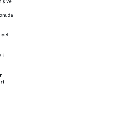
miş ve
e
 konuda
iyet
li
r
rt