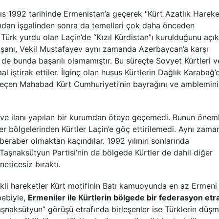
s 1992 tarihinde Ermenistan’a geçerek “Kürt Azatlık Hareket
fından işgalinden sonra da temelleri çok daha önceden
i Türk yurdu olan Laçin’de “Kızıl Kürdistan”ı kurulduğunu açık
alışanı, Vekil Mustafayev aynı zamanda Azerbaycan’a karşı
e de bunda başarılı olamamıştır. Bu süreçte Sovyet Kürtleri v
al iştirak ettiler. İlginç olan husus Kürtlerin Dağlık Karabağ’
geçen Mahabad Kürt Cumhuriyeti’nin bayrağını ve amblemini
ve ilanı yapılan bir kurumdan öteye geçemedi. Bunun öneml
iğer bölgelerinden Kürtler Laçin’e göç ettirilemedi. Aynı zam
beraber olmaktan kaçındılar. 1992 yılının sonlarında
Taşnaksütyun Partisi’nin de bölgede Kürtler de dahil diğer
eticesiz bıraktı.
ekli hareketler Kürt motifinin Batı kamuoyunda en az Ermeni
bebiyle,
Ermeniler ile Kürtlerin bölgede bir federasyon etr
şnaksütyun” görüşü etrafında birleşenler ise Türklerin düşm