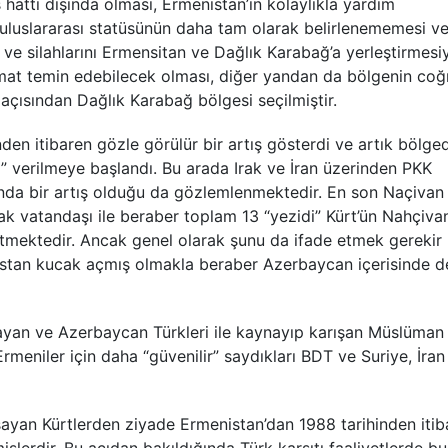
hattı dışında olması, Ermenistan’ın kolaylıkla yardım
 uluslararası statüsünün daha tam olarak belirlenememesi v
k ve silahlarını Ermensitan ve Dağlık Karabağ’a yerleştirmesi
at temin edebilecek olması, diğer yandan da bölgenin coğr
açısından Dağlık Karabağ bölgesi seçilmiştir.
nden itibaren gözle görülür bir artış gösterdi ve artık bölge
m” verilmeye başlandı. Bu arada Irak ve İran üzerinden PKK
ında bir artış olduğu da gözlemlenmektedir. En son Naçivan
k vatandaşı ile beraber toplam 13 “yezidi” Kürt’ün Nahçiva
mektedir. Ancak genel olarak şunu da ifade etmek gerekir 
enistan kucak açmış olmakla beraber Azerbaycan içerisinde d
şayan ve Azerbaycan Türkleri ile kaynayıp karışan Müslüman
rmeniler için daha “güvenilir” saydıkları BDT ve Suriye, İran
yan Kürtlerden ziyade Ermenistan’dan 1988 tarihinden itib