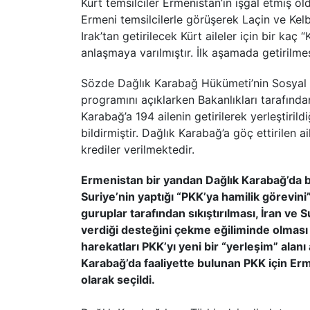
Kürt temsilciler Ermenistan’ın işgal etmiş 
Ermeni temsilcilerle görüşerek Laçin ve Kel
Irak’tan getirilecek Kürt aileler için bir ka
anlaşmaya varılmıştır. İlk aşamada getirilme
Sözde Dağlık Karabağ Hükümeti’nin Sosyal G
programını açıklarken Bakanlıkları tarafında
Karabağ’a 194 ailenin getirilerek yerleştirildi
bildirmiştir. Dağlık Karabağ’a göç ettirilen 
krediler verilmektedir.
Ermenistan bir yandan Dağlık Karabağ’da bi
Suriye’nin yaptığı “PKK’ya hamilik görevin
guruplar tarafından sıkıştırılması, İran ve
verdiği desteğini çekme eğiliminde olması v
harekatları PKK’yı yeni bir “yerleşim” alan
Karabağ’da faaliyette bulunan PKK için Er
olarak seçildi.