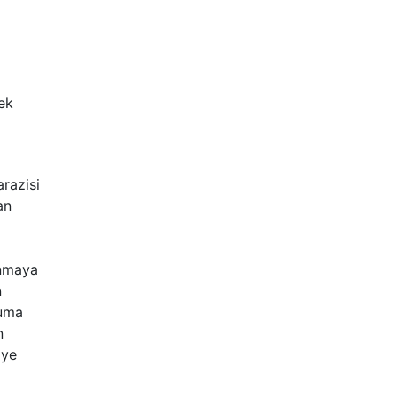
ek
razisi
an
anmaya
n
ruma
n
iye