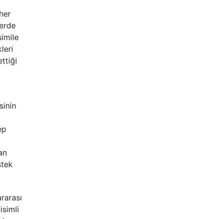
her
lerde
imile
leri
ttiği
sinin
ep
an
stek
rarası
isimli