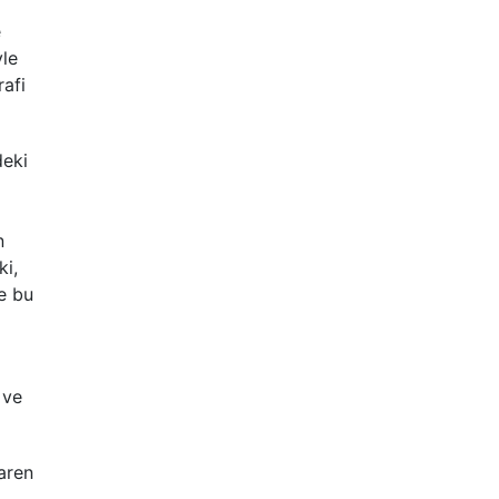
e
yle
afi
deki
n
ki,
e bu
 ve
aren