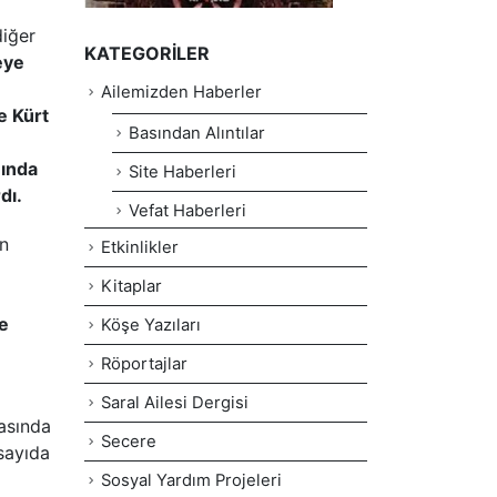
diğer
KATEGORILER
eye
Ailemizden Haberler
e Kürt
Basından Alıntılar
nında
Site Haberleri
dı.
Vefat Haberleri
an
Etkinlikler
Kitaplar
e
Köşe Yazıları
Röportajlar
Saral Ailesi Dergisi
rasında
Secere
sayıda
Sosyal Yardım Projeleri