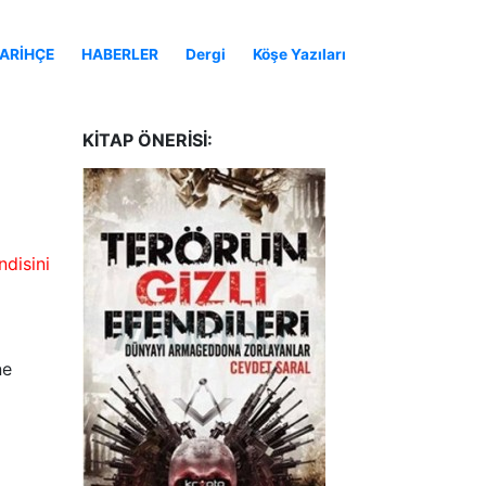
ARİHÇE
HABERLER
Dergi
Köşe Yazıları
KITAP ÖNERISI:
disini
ne