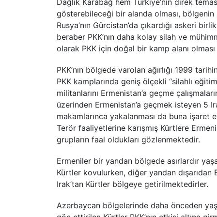
Dağlık Karabağ hem Türkiye’nin direk temas 
gösterebileceği bir alanda olması, bölgenin
Rusya’nın Gürcistan’da çıkardığı askeri birli
beraber PKK’nın daha kolay silah ve mühimm
olarak PKK için doğal bir kamp alanı olması 
PKK’nın bölgede varolan ağırlığı 1999 tarihi
PKK kamplarında geniş ölçekli “silahlı eğiti
militanlarını Ermenistan’a geçme çalışmalar
üzerinden Ermenistan’a geçmek isteyen 5 Ira
makamlarınca yakalanması da buna işaret et
Terör faaliyetlerine karışmış Kürtlere Erm
grupların faal oldukları gözlenmektedir.
Ermeniler bir yandan bölgede asırlardır ya
Kürtler kovulurken, diğer yandan dışarıdan E
Irak’tan Kürtler bölgeye getirilmektedirler.
Azerbaycan bölgelerinde daha önceden yaşa