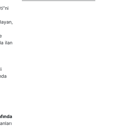
i”ni
layan,
e
da ilan
i
anda
afında
anları