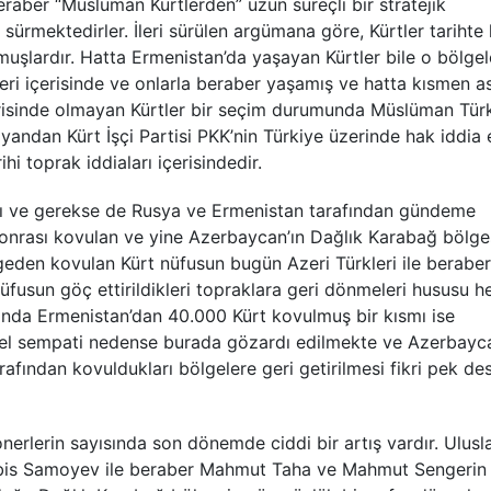
eraber “Müslüman Kürtlerden” uzun süreçli bir stratejik
sürmektedirler. İleri sürülen argümana göre, Kürtler tarihte 
uşlardır. Hatta Ermenistan’da yaşayan Kürtler bile o bölge
ri içerisinde ve onlarla beraber yaşamış ve hatta kısmen as
içerisinde olmayan Kürtler bir seçim durumunda Müslüman Türk
yandan Kürt İşçi Partisi PKK’nin Türkiye üzerinde hak iddia e
i toprak iddiaları içerisindedir.
atı ve gerekse de Rusya ve Ermenistan tarafından gündeme
sonrası kovulan ve yine Azerbaycan’ın Dağlık Karabağ bölge
lgeden kovulan Kürt nüfusun bugün Azeri Türkleri ile beraber
üfusun göç ettirildikleri topraklara geri dönmeleri hususu h
sında Ermenistan’dan 40.000 Kürt kovulmuş bir kısmı ise
enel sempati nedense burada gözardı edilmekte ve Azerbayc
arafından kovuldukları bölgelere geri getirilmesi fikri pek de
erlerin sayısında son dönemde ciddi bir artış vardır. Ulusla
erabis Samoyev ile beraber Mahmut Taha ve Mahmut Sengerin 