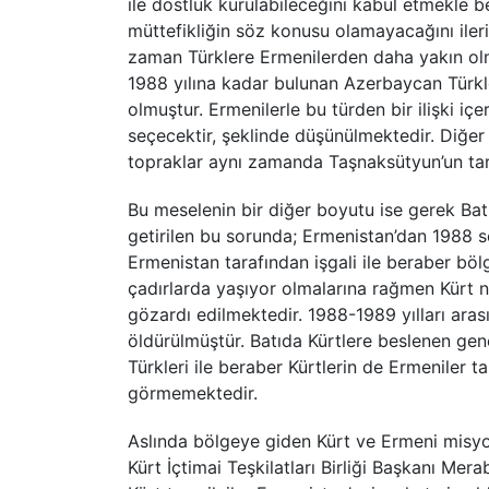
ile dostluk kurulabileceğini kabul etmekle b
müttefikliğin söz konusu olamayacağını ileri 
zaman Türklere Ermenilerden daha yakın olm
1988 yılına kadar bulunan Azerbaycan Türkle
olmuştur. Ermenilerle bu türden bir ilişki 
seçecektir, şeklinde düşünülmektedir. Diğer 
topraklar aynı zamanda Taşnaksütyun’un tarih
Bu meselenin bir diğer boyutu ise gerek B
getirilen bu sorunda; Ermenistan’dan 1988 
Ermenistan tarafından işgali ile beraber bö
çadırlarda yaşıyor olmalarına rağmen Kürt n
gözardı edilmektedir. 1988-1989 yılları ara
öldürülmüştür. Batıda Kürtlere beslenen g
Türkleri ile beraber Kürtlerin de Ermeniler t
görmemektedir.
Aslında bölgeye giden Kürt ve Ermeni misyon
Kürt İçtimai Teşkilatları Birliği Başkanı M