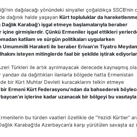
rliği’nin dağılacağı yönündeki sinyaller çoğaldıkça SSCB’nin 
inde dağınık halde yaşayan
Kürt topluluklar da hareketlenm
 Dağlık Karabağ’ı işgal etmeye başlamalarıyla beraber
r içine girmişlerdir. Çünkü Ermeniler işgal ettikleri yerlerd
pmadan katliam ve sürgün politikaları uygularken
an Umummilli Haraketi ile beraber Erivan’ın Tiyatro Meyda
hakını isteyen mitinglerde faal bir şekilde iştirak ediyorlar
zeri Türkleri ile artık ayrılmayacak derecede kaynaşmış ol
 yandan da dağıttıkları ilanlarla bölgede hatta Ermenistan
çüde bir Kürt Muhtar Devleti kuracaklarını telkin etmeye
ta bir Ermeni Kürt Federasyonu’ndan da bahsederek böylec
aycan’ın içlerine kadar uzanacak bir bölgeyi bu vasıtayla
Ermenilerin bu türden vaatleri özellikle de “Yezidi Kürtler” a
ğlık Karabağ’da Azerbaycan’a karşı yürütülen savaşta az 