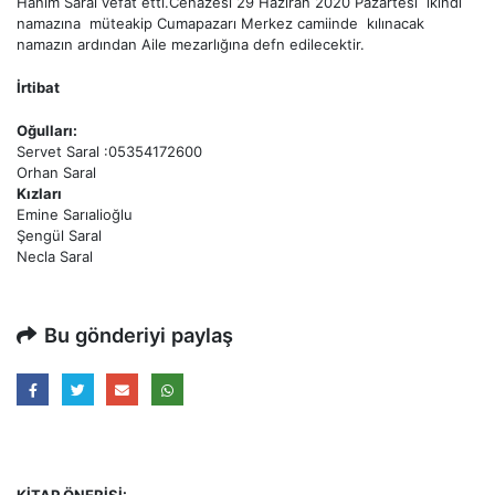
Hanım Saral vefat etti.Cenazesi 29 Haziran 2020 Pazartesi ikindi
namazına müteakip Cumapazarı Merkez camiinde kılınacak
namazın ardından Aile mezarlığına defn edilecektir.
İrtibat
Oğulları:
Servet Saral :05354172600
Orhan Saral
Kızları
Emine Sarıalioğlu
Şengül Saral
Necla Saral
Bu gönderiyi paylaş
KITAP ÖNERISI: