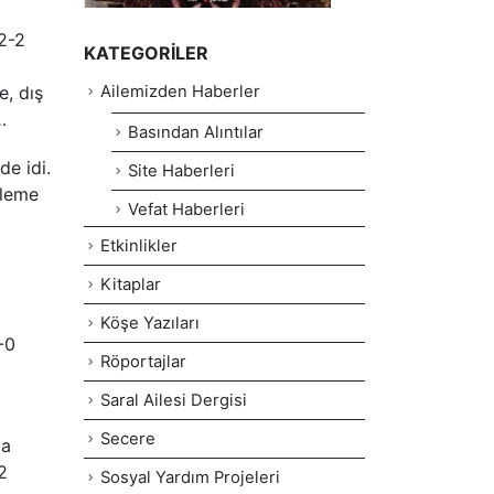
 2-2
KATEGORILER
e, dış
Ailemizden Haberler
…
Basından Alıntılar
de idi.
Site Haberleri
eleme
Vefat Haberleri
Etkinlikler
Kitaplar
Köşe Yazıları
-0
Röportajlar
Saral Ailesi Dergisi
Secere
la
2
Sosyal Yardım Projeleri