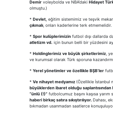
Demir
voleybolda ve NBA’daki
Hidayet Tür
olmuştu.)
*
Devlet,
eğitim sistemimiz ve teşvik meka
çıkmalı
, onları kaderlerine terk etmemelidir.
*
Spor kulüplerimizin
futbol dışı dallarda da
atletizm vd.
için bunun belli bir yüzdesini ay
*
Holdinglerimiz ve büyük şirketlerimiz
, y
ve kurumsal olarak Türk sporuna kazandırmalı
*
Yerel yönetimler ve özellikle BŞB’ler
futbo
*
Ve nihayet medyamız
(Özellikle İstanbu
büyüklerden ibaret olduğu saplantısından 
“ünlü (!)”
futbolcumuz başını kaşısa yarım 
haberi birkaç satıra sıkıştırılıyor.
Dahası, ek
bıkmadan usanmadan saatlerce konuşuluyor