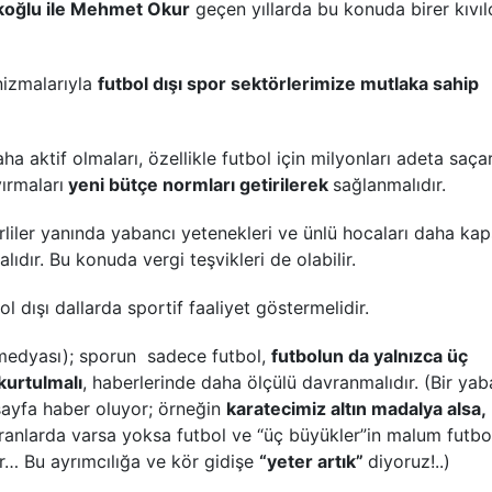
koğlu ile Mehmet Okur
geçen yıllarda bu konuda birer kıvı
nizmalarıyla
futbol dışı spor sektörlerimize mutlaka sahip
ha aktif olmaları, özellikle futbol için milyonları adeta saça
ırmaları
yeni bütçe normları getirilerek
sağlanmalıdır.
erliler yanında yabancı yetenekleri ve ünlü hocaları daha ka
dır. Bu konuda vergi teşvikleri de olabilir.
l dışı dallarda sportif faaliyet göstermelidir.
l medyası); sporun sadece futbol,
futbolun da yalnızca üç
kurtulmalı
, haberlerinde daha ölçülü davranmalıdır. (Bir yab
sayfa haber oluyor; örneğin
karatecimiz altın madalya alsa,
ranlarda varsa yoksa futbol ve “üç büyükler”in malum futbo
… Bu ayrımcılığa ve kör gidişe
“yeter artık”
diyoruz!..)