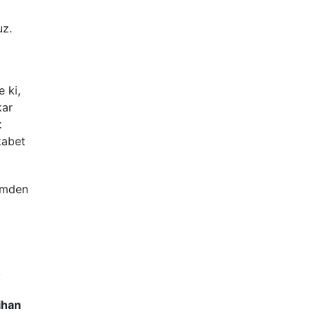
uz.
 ki,
kar
t
kabet
imden
k
ihan