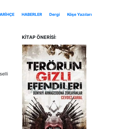
ARİHÇE
HABERLER
Dergi
Köşe Yazıları
KITAP ÖNERISI:
elli