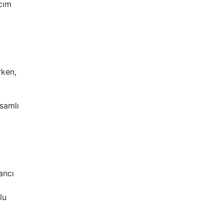
lcım
rken,
psamlı
ancı
lu