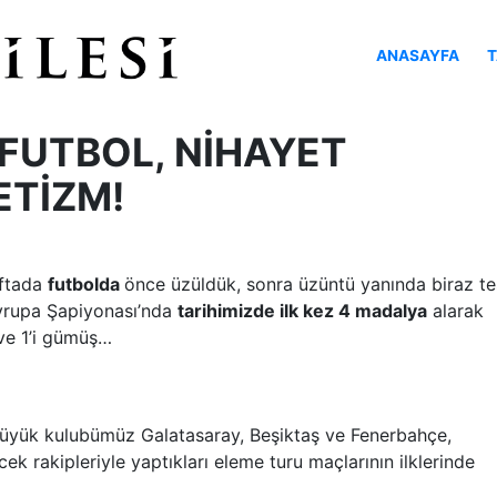
ANASAYFA
T
FUTBOL, NİHAYET
ETİZM!
aftada
futbolda
önce üzüldük, sonra üzüntü yanında biraz tes
Avrupa Şapiyonası’nda
tarihimizde ilk kez 4 madalya
alarak
n ve 1’i gümüş…
üyük kulubümüz Galatasaray, Beşiktaş ve Fenerbahçe,
cek rakipleriyle yaptıkları eleme turu maçlarının ilklerinde