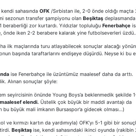
, kendi sahasında
OFK
/Sırbistan ile, 2-0 önde oldığı maçta
Yeni sezonun transfer şampiyonu olan
Beşiktaş
deplasmanda
1 beraberliği zor kurtardı. Yıldızlar topluluğu
Fenerbahçe
is
le, önde iken 2-2 berabere kalarak yine futbolseverleri üzdü
ha ilk maçlarında turu atlayabilecek sonuçlar alacağı yönün
nun başında taraftarlarını endişeye düşürdü. Neyse ki bu 
ında
ise Fenerbahçe ile üzüntümüz maalesef daha da arttı.
dik. Alınan sonuçlar şöyle:
m seyircisinin önünde Young Boys’a beklenmedik şekilde 1
maalesef elendi.
Üstelik çok büyük bir maddi avantajı da
çan bu büyük mali imkanın Bursaspor’a gidecek olması…)
l ve kırmızı kartın da yardımıyla) OFK’yı 5-1 gibi bir sonuç
tirdi.
Beşiktaş
ise, kendi sahasındaki ikinci oyunda (rakibin 