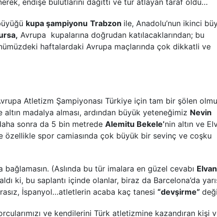
nerek, endişe bulutlarını dağıttı ve tur atlayan taraf oldu…
 büyüğü
kupa şampiyonu
Trabzon
ile, Anadolu’nun ikinci b
ursa,
Avrupa kupalarına doğrudan katılacaklarından; bu
önümüzdeki haftalardaki Avrupa maçlarında çok dikkatli ve
Avrupa Atletizm Şampiyonası Türkiye için tam bir şölen olmu
de altın madalya alması, ardından büyük yeteneğimiz
Nevin
, daha sonra da 5 bin metrede
Alemitu Bekele’
nin altın ve El
özellikle spor camiasında çok büyük bir sevinç ve coşku
a bağlamasın. (Aslında bu tür imalara en güzel cevabı
Elva
aldı ki, bu saplantı içinde olanlar, biraz da Barcelona’da yar
 Frasız, İspanyol…atletlerin acaba kaç tanesi
“devşirme”
değ
cularımızı ve kendilerini Türk atletizmine kazandıran kişi 