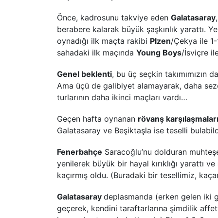
Önce, kadrosunu takviye eden
Galatasaray
berabere kalarak büyük şaşkınlık yarattı. 
oynadığı ilk maçta rakibi
Plzen
/Çekya ile 1-
sahadaki ilk maçında
Young Boys
/İsviçre i
Genel beklenti
, bu üç seçkin takımımızın da
Ama üçü de galibiyet alamayarak, daha sezo
turlarının daha ikinci maçları vardı…
Geçen hafta oynanan
rövanş karşılaşmalar
Galatasaray ve Beşiktaşla ise teselli bulabil
Fenerbahçe
Saracoğlu’nu dolduran muhteşe
yenilerek büyük bir hayal kırıklığı yarattı ve
kaçırmış oldu. (Buradaki bir tesellimiz, ka
Galatasaray
deplasmanda (erken gelen iki go
geçerek, kendini taraftarlarına şimdilik affet