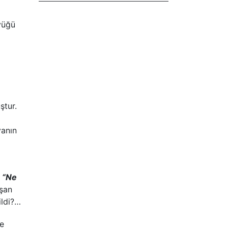
üyüğü
ştur.
vanın
n
“Ne
ışan
ildi?…
ve