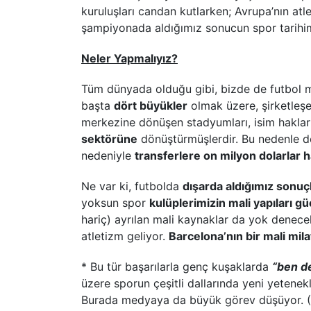
kuruluşları candan kutlarken; Avrupa’nın atl
şampiyonada aldığımız sonucun spor tarihimi
Neler Yapmalıyız?
Tüm dünyada olduğu gibi, bizde de futbol mil
başta
dört büyükler
olmak üzere, şirketleşen
merkezine dönüşen stadyumları, isim hakları 
sektörüne
dönüştürmüşlerdir. Bu nedenle d
nedeniyle
transferlere on milyon dolarlar 
Ne var ki, futbolda
dışarda aldığımız sonuçl
yoksun spor
kulüplerimizin mali yapıları g
hariç) ayrılan mali kaynaklar da yok denec
atletizm geliyor.
Barcelona’nın bir mali mila
* Bu tür başarılarla genç kuşaklarda
“ben de
üzere sporun çeşitli dallarında yeni yetenek
Burada medyaya da büyük görev düşüyor. 