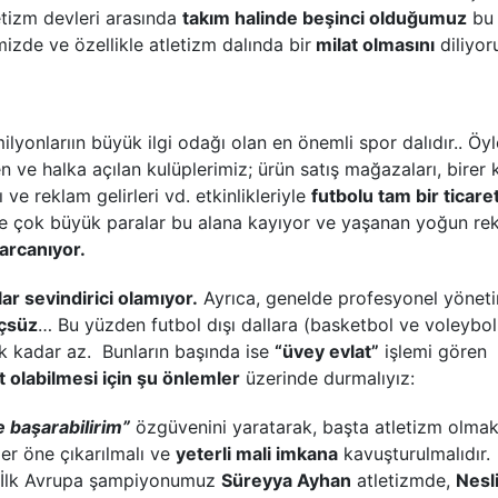
etizm devleri arasında
takım halinde beşinci olduğumuz
bu
zde ve özellikle atletizm dalında bir
milat olmasını
diliyor
yonlarıın büyük ilgi odağı olan en önemli spor dalıdır.. Öyle
 ve halka açılan kulüplerimiz; ürün satış mağazaları, birer 
ve reklam gelirleri vd. etkinlikleriyle
futbolu tam bir ticare
e çok büyük paralar bu alana kayıyor ve yaşanan yoğun re
harcanıyor.
ar sevindirici olamıyor.
Ayrıca, genelde profesyonel yönet
üçsüz
… Bu yüzden futbol dışı dallara (basketbol ve voleybol
ek kadar az. Bunların başında ise
“üvey evlat”
işlemi gören
t olabilmesi için şu önlemler
üzerinde durmalıyız:
 başarabilirim”
özgüvenini yaratarak, başta atletizm olma
ler öne çıkarılmalı ve
yeterli mali imkana
kavuşturulmalıdır.
(İlk Avrupa şampiyonumuz
Süreyya Ayhan
atletizmde,
Nesl