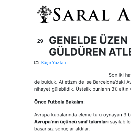
GENELDE ÜZEN 
29
GÜLDÜREN ATL
Ağu
Köşe Yazıları
Son iki h
de bulduk. Atletizm de ise Barcelona’daki 
nihayet gülebildik. Üstelik bunların 3’ü altı
Önce Futbola Bakalım
:
Avrupa kupalarında eleme turu oynayan 3 b
Avrupa’nın üçüncü sınıf takımları
sayılabile
başarısız sonuçlar aldılar.