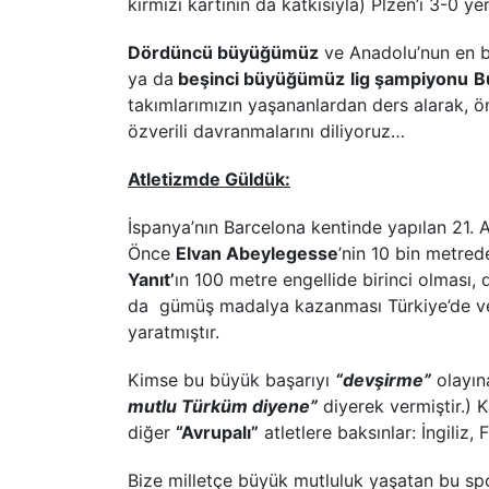
kırmızı kartının da katkısıyla) Plzen’i 3-0 ye
Dördüncü büyüğümüz
ve Anadolu’nun en
ya da
beşinci büyüğümüz
lig şampiyonu
B
takımlarımızın yaşananlardan ders alarak, 
özverili davranmalarını diliyoruz…
Atletizmde Güldük:
İspanya’nın Barcelona kentinde yapılan 21. 
Önce
Elvan Abeylegesse
’nin 10 bin metre
Yanıt’
ın 100 metre engellide birinci olması
da gümüş madalya kazanması Türkiye’de ve 
yaratmıştır.
Kimse bu büyük başarıyı
“devşirme”
olayın
mutlu Türküm diyene”
diyerek vermiştir.) K
diğer
“Avrupalı”
atletlere baksınlar: İngiliz,
Bize milletçe büyük mutluluk yaşatan bu spor