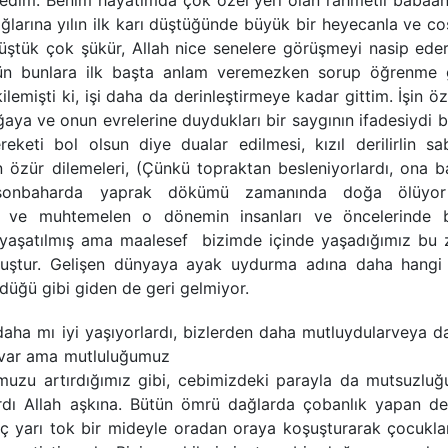
ğledim. Benim hayatımda çok özel yeri olan rahmetli babaa
ğlarına yılın ilk karı düştüğünde büyük bir heyecanla ve co
üştük çok şükür, Allah nice senelere görüşmeyi nasip eder
tün bunlara ilk başta anlam veremezken sorup öğrenme 
mişti ki, işi daha da derinleştirmeye kadar gittim. İşin öz
ya ve onun evrelerine duydukları bir saygının ifadesiydi b
eti bol olsun diye dualar edilmesi, kızıl derilirlin sab
 özür dilemeleri, (Çünkü topraktan besleniyorlardı, ona 
) sonbaharda yaprak dökümü zamanında doğa ölüyor
e ve muhtemelen o dönemin insanları ve öncelerinde 
ak yaşatılmış ama maalesef bizimde içinde yaşadığımız bu
ştur. Gelişen dünyaya ayak uydurma adına daha hangi 
üğü gibi giden de geri gelmiyor.
aha mı iyi yaşıyorlardı, bizlerden daha mutluydular
veya d
z var ama mutluluğumuz
uzu artırdığımız gibi, cebimizdeki parayla da mutsuzlu
rdı Allah aşkına. Bütün ömrü dağlarda çobanlık yapan d
 aç yarı tok bir mideyle oradan oraya koşuşturarak çocuklar