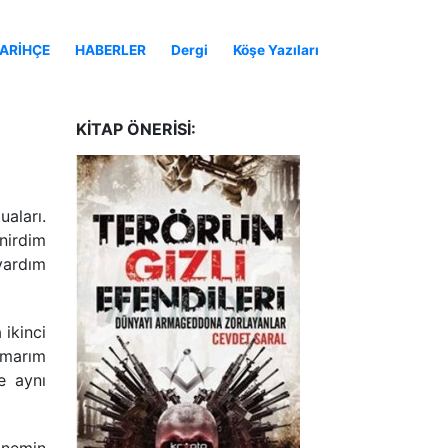
ARİHÇE
HABERLER
Dergi
Köşe Yazıları
KITAP ÖNERISI:
aları.
nirdim
yardım
ikinci
Umarım
ve aynı