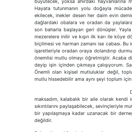
büyütecek, yoksa ahırdaki hayvanlarına mı 
Hayata tutunmanın yolu doğayla mücadele
ekilecek, inekler desen her daim evin demi
dağlardaki obalara ve oradan da yaylala
son baharla başlayan geri dönüşler. Yayl
mezerelere inilir ve kışın ilk karı ile köye 
biçilmesi ve harman zamanı ise cabası. Bu i
işaretleriyle oradan oraya dolandırıp durmu
önemlisi mutlu olmayı öğretmiştir. Acaba 
deyip işin içinden çıkmaya çalışıyorum. Sa
Önemli olan kişisel mutluluklar değil, topl
mutlu hissedebilir ama aynı şeyi toplum içi
maksadım, kalabalık bir aile olarak kendi i
sıkıntılarını paylaşabilecek, sevinçleriyle
bir yapılaşmaya kadar uzanacak bir derne
değildir.