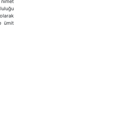
 nimet
luluğu
olarak
e ümit