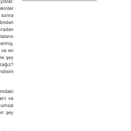
dılar.
kinler
 sonra
dından
oradan
laların
zetmiş,
i ve en
le şey
zağız?
ndisini
amdaki
dert ve
urumsal
ir şey