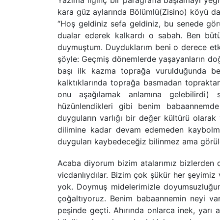
Yazıma ilginç bir paragrafla başlamayı ye
kara güz aylarında Bölümlü(Zisino) köyü da
“Hoş geldiniz sefa geldiniz, bu senede gör
dualar ederek kalkardı o sabah. Ben bü
duymuştum. Duyduklarım beni o derece etkile
şöyle: Geçmiş dönemlerde yaşayanların doğa
başı ilk kazma toprağa vurulduğunda berek
kalktıklarında toprağa basmadan topraktan
onu aşağılamak anlamına gelebilirdi
hüzünlendikleri gibi benim babaannemd
duyguların varlığı bir değer kültürü olar
dilimine kadar devam edemeden kaybolmu
duyguları kaybedeceğiz bilinmez ama görüld
Acaba diyorum bizim atalarımız bizlerden d
vicdanlıydılar. Bizim çok şükür her şeyimi
yok. Doymuş midelerimizle doyumsuzluğum
çoğaltıyoruz. Benim babaannemin neyi va
peşinde geçti. Ahırında onlarca inek, yarı