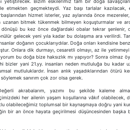
yetiştirecek. Bizim eskilerimiz tam bir doğa savaşçılarıy
 etmekten geçmekteydi. Yaz başı tarlalar kazılacak, e
rbaşlarından hizmet isterler, yaz aylarında önce mezereler,
ra uzanan bitmek tükenmek bilmeyen koşuşturmalar ve ar
a dönüşü bu kez önce dağlardaki obalar tekrar şenlenir, 
dönülür gelecek yeni yıla kadar bu dolaşıma ara verilirdi. Tar
nsanlar doğanın çocuklarıydılar. Doğa onları kendisine ben
ştur. Onlara dik durmayı, cesaretli olmayı, az ile yetinmey
diyorum bu doğa bize haksızlık mı yapıyor? Sonra olmaz öy
hi bizler yani 21.yy. insanları neden mutluluğa bu kadar u
umsal mutluluklardır. İnsan anlık yaşadıklarından ötürü ke
n söylemek sanırım çok zor olsa gerek.
Değerli akrabalarım, yazımı bu şekilde kaleme alm
çimizdeki her ailenin yaşam koşullarına vâkıf olabilecek, 
 mutlu olabileceğimiz toplumsal bir kaynaşmaya doğru yani k
ğin bir an önce hayata geçirilmesi düşüncesinden başka b