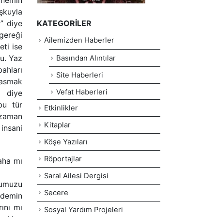
nnemin
şkuyla
” diye
KATEGORILER
gereği
Ailemizden Haberler
eti ise
u. Yaz
Basından Alıntılar
ahları
Site Haberleri
basmak
Vefat Haberleri
 diye
bu tür
Etkinlikler
 zaman
Kitaplar
insani
Köşe Yazıları
Röportajlar
aha mı
Saral Ailesi Dergisi
ğumuzu
Secere
edemin
ını mı
Sosyal Yardım Projeleri