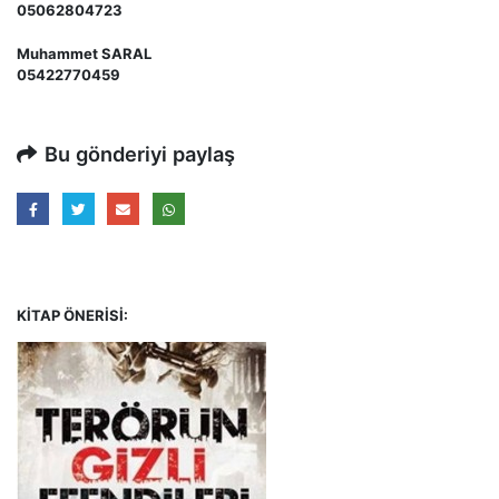
05062804723
Muhammet SARAL
05422770459
Bu gönderiyi paylaş
KITAP ÖNERISI: